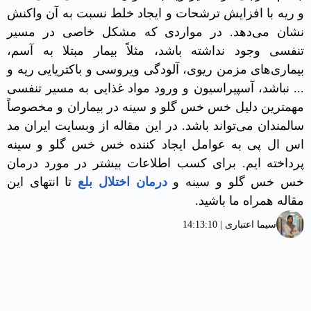
و ریه با افزایش ترشحات و ایجاد خلط نسبت به آن واکنش
بلع
نشان می‌دهد. در مواردی که مشکل خاصی در مسیر
درمانی
تنفسی وجود نداشته باشد، مثلاً بیمار مبتلا به آسم،
بیماری‌های مزمن ریوی، آلودگی ویروسی و باکتریایی ریه و
مقالات
... نباشد، آسپیراسیون و ورود مواد غذایی به مسیر تنفسی
مهمترین دلیل خس خس گلو و سینه در بیماران و مخصوصاً
سالمندان می‌تواند باشد. در این مقاله از وبسایت ایران مد
آموزش
اس ال پی به عوامل ایجاد کننده خس خس گلو و سینه
پرداخته ایم. برای کسب اطلاعات بیشتر در مورد درمان
رزرو
خس خس گلو و سینه و
درمان اختلال بلع
تا انتهای این
نوبت
مقاله همراه ما باشید.
سیما اعتباری | 14:13:10
تماس
با
ما