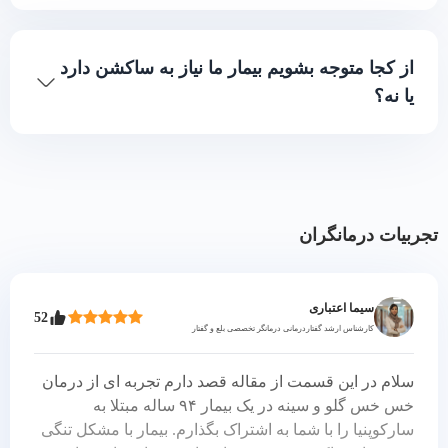
گلو و سینه استفاده کرد.
درمان مشکل خس خس گلو و سینه بسته به
علت آن تنوع خواهد داشت. درمان آنتی
از کجا متوجه بشویم بیمار ما نیاز به ساکشن دارد
بیوتیکی خس خس گلو و سینه در صورتی که
یا نه؟
ناشی از بیماری‌های باکتریایی و آسپراسیون
باشد، موثر است.
بلع درمانگر با بررسی صدای خس خس ریه و
گلو می‌تواند شما را راهنمایی کند که نیاز به
ساکشن ترشحات ریوی وجود دارد یا نه.
همچنین ویزیت پزشک برای کسب تکلیف
تجربیات درمانگران
ضروری می‌باشد.
سیما اعتباری
52
کارشناس ارشد گفتاردرمانی درمانگر تخصصی بلع و گفتار
سلام در این قسمت از مقاله قصد دارم تجربه ای از درمان
خس خس گلو و سینه در یک بیمار ۹۴ ساله مبتلا به
سارکوپنیا را با شما به اشتراک بگذارم. بیمار با مشکل تنگی