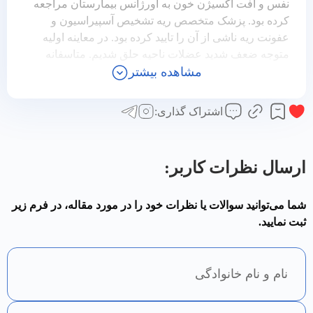
نفس و افت اکسیژن خون به اورژانس بیمارستان مراجعه
کرده بود. پزشک متخصص ریه تشخیص آسپیراسیون و
عفونت ریه ناشی از آن را تایید کرده بود. در معاینه اولیه
متوجه ضعف شدید عضلات ناحیه حلق شدیم. متاسفانه
مشاهده بیشتر
آسپیراسیون بیمار بسیار شدید بود و خس خس گلو و سینه
باعث ترس همراه بیمار از خفگی شده بود. پس از ثبات
علائم پزشکی با درخواست از پزشک معالج، بیمار برای
اشتراک گذاری:
|
انجام برونکوسکوپی درمانی راهی بخش اسکوپی شد. پس از
انجام برونکوسکوپی خس خس گلو و سینه بیمار شدیداً
کاهش یافته و بیمار برای درمان آماده بود. با توجه به
ارسال نظرات کاربر:
آسپیراسیون شدید آب و مواد غذایی، برای بیمار لوله ان جی
تعبیه کردیم سپس با درمان‌های شاکر و مانور مندلسون
کمک کردیم که محافظت از مسیر هوایی بیمار به حداکثر
شما می‌توانید سوالات یا نظرات خود را در مورد مقاله، در فرم زیر
ثبت نمایید.
برسد. با حذف شدن علامت آسپراسیون در مواد غذایی نیمه
جامد تغذیه دهانی بیمار با حفظ ان جی تیوب شروع گردید.
سپس با درمان وایتال استیم قدرت عضلات بیمار را به
حداکثر رساندیم. پس از ایمن شدن بلع مایعات لوله ان جی
خارج شد و سرفه‌های ارادی و غیرارادی بیمار به شدت قوت
یافت. بیمار پس از حذف علامت خس خس گلو و سینه و