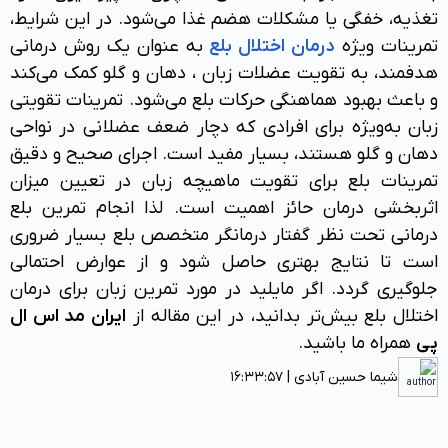
تغذیه، خفگی یا مشکلات هضم غذا می‌شود. در این شرایط،
بلع
تمرینات ویژه
درمان اختلال بلع
به عنوان یک روش درمانی
درمانی
هدفمند، به تقویت عضلات زبان ، دهان و گلو کمک می‌کند
و باعث بهبود هماهنگی حرکات بلع می‌شود. تمرینات تقویتی
مقالات
زبان به‌ویژه برای افرادی که دچار ضعف عضلانی در نواحی
دهان و گلو هستند، بسیار مفید است. اجرای صحیح و دقیق
تمرینات بلع برای تقویت ماهیچه زبان در تعیین میزان
آموزش
اثربخشی درمان حائز اهمیت است. لذا انجام تمرین بلع
درمانی تحت نظر گفتار درمانگر متخصص بلع بسیار ضروری
رزرو
است تا نتایج بهتری حاصل شود و از عوارض احتمالی
نوبت
جلوگیری گردد. اگر مایلید در مورد تمرین زبان برای درمان
اختلال بلع بیش‌تر بدانید، در این مقاله از
ایران مد اس ال
پی
همراه ما باشید.
تماس
شیما حسین آبادی | 16:33:57
با
ما