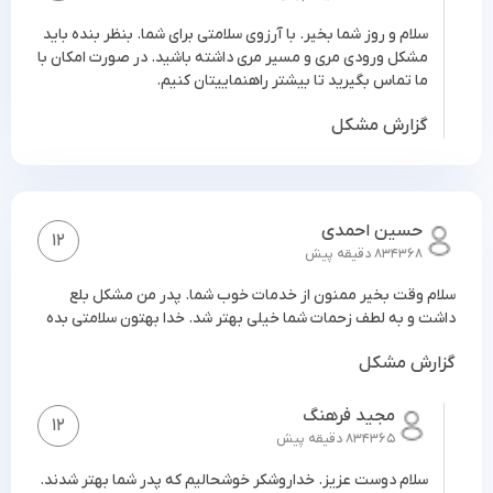
مشکل بلع را به آن نسبت می‌دهد. فرقی در ماهیت این
سلام و روز شما بخیر. با آرزوی سلامتی برای شما. بنظر بنده باید
مشکل ایجاد نمی‌شود. ما به طور دقیق این مشکل را اختلال
مشکل ورودی مری و مسیر مری داشته باشید. در صورت امکان با
در بلع می‌نامیم. واژه دیگر پرکاربرد برای آن دیسفاژی است
ما تماس بگیرید تا بیشتر راهنماییتان کنیم.
که در تمام متن‌های مرتبط به اختلال بلع مشاهده می‌شود.
گزارش مشکل
سایر واژگان به کار برده شده در مورد اختلال بلع شامل
اختلال خوردن، اختلال جویدن، اختلال نوشیدن فوبیای بلع و
... می‌باشد.
حسین احمدی
12
834368 دقیقه پیش
سلام وقت بخیر ممنون از خدمات خوب شما. پدر من مشکل بلع
داشت و به لطف زحمات شما خیلی بهتر شد. خدا بهتون سلامتی بده
گزارش مشکل
مجید فرهنگ
12
834365 دقیقه پیش
سلام دوست عزیز. خداروشکر خوشحالیم که پدر شما بهتر شدند.