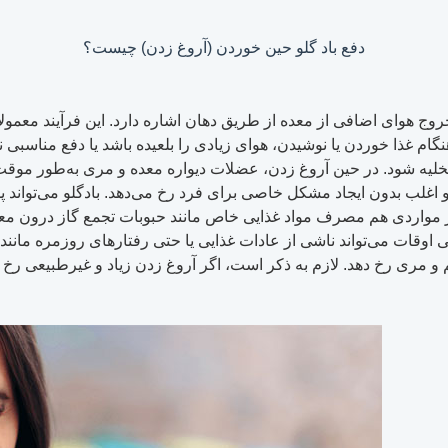
دفع باد گلو حین خوردن (آروغ زدن) چیست؟
ج هوای اضافی از معده از طریق دهان اشاره دارد. این فرآیند معمولا
م غذا خوردن یا نوشیدن، هوای زیادی را بلعیده باشد یا دفع مناسبی ندا
لیه شود. در حین آروغ زدن، عضلات دیواره معده و مری به‌طور موقت 
غلب بدون ایجاد مشکل خاصی برای فرد رخ می‌دهد. بادگلو می‌تواند پ
اهی اوقات می‌تواند ناشی از عادات غذایی یا حتی رفتارهای روزمره ما
 مری رخ دهد. لازم به ذکر است، اگر آروغ زدن زیاد و غیرطبیعی رخ دهد