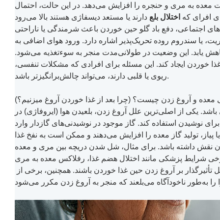
 معده به مری و حنجره را افزایش می‌دهد. در این حالت، احتمال
ای افرای که
اختلال بلع
‌های اجتماعی، دفع باد گلو حین خوردن باعث شرمندگی یا ناراحتی
ریت، یا سندروم روده تحریک‌پذیر اشاره دارد. ورود هوای اضافی به
اهش یابد. این وضعیت در طولانی‌مدت منجر به سوءتغذیه می‌شود.
ذا خوردن ایجاد کند. این مسئله برای افرادی که مشکلات تنفسی،
ریوی یا قلبی دارند، می‌تواند چالش‌برانگیزتر باشد.
معده و آروغ زدن چیست؟ (چرا بعد از غذا خوردن آروغ میزنیم؟)
باشد. یکی از اصلی‌ترین علل آروغ زدن، بلعیدن هوا (ایروفاژی) در
رای نوشیدن استفاده کند. گاز موجود در نوشیدنی‌های گازدار وارد
 پیاز، تولید گاز معده را افزایش می‌دهند و ممکن است به نفخ غذا
ردن نقش داشته باشد. برای مثال، شل شدن دریچه بین مری و معده
رایط پزشکی مانند اختلال هضم غذا، رفلاکس معده به مری (GERD) ،
اختلالات حرکتی مری یا دیسفاژی، عوارض برخی داروها، زخم مری و معده، گاستریت یا ورم معده، هلیکوباکتر پیلوری از دیگر عوامل تأثیرگذار بر آروغ زدن حین غذا خوردن باشند. همچنین، برخی از