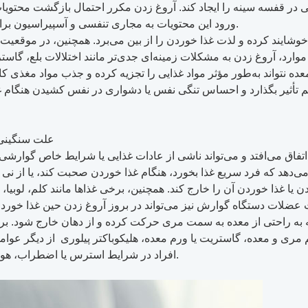
در قفسه سینه را ایجاد کند. آروغ زدن مکرر احتمال بازگشت محتویات
دارند یا مستعد دیسفاژی هستند بالا می‌رود.
ورود این محتویات به مجاری تنفسی و آسپیراسیون بر
خوشایند کرده و لذت غذا خوردن را از بین می‌برد. همچنین، در موقعیت
وارد، آروغ زدن به مشکلات زمینه‌ای جدی‌تر مانند اختلالات بلع، گاست
ه نتواند به‌طور مؤثر مواد غذایی را تجزیه کرده و جذب مواد مغذی ک
گم تأثیر بگذارد و احساس تنگی نفس یا دشواری در نفس کشیدن هنگام غ
علت سنگینی 
 اتفاق می‌افتد و می‌تواند ناشی از عادات غذایی یا شرایط خاص گوارشی 
ی‌دهد که فرد سریع غذا بخورد، هنگام غذا خوردن صحبت کند، یا از نی ب
 غذا خوردن آن را خارج کند. همچنین، برخی غذاها مانند کلم، لوبیا، یا
لیت عضلات دستگاه گوارش نیز می‌تواند در بروز آروغ زدن حین غذا خو
 به راحتی از معده به سمت مری حرکت کرده و از دهان خارج شود. برخی ش
افراد در شرایط استرس یا اضطراب، هوا را به‌طور ناخودآگاه می‌بلعند که منجر به آروغ زدن مکرر می‌شود.